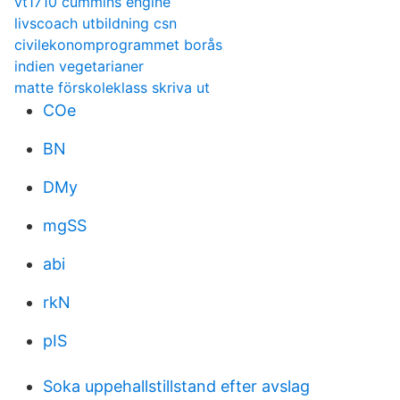
vt1710 cummins engine
livscoach utbildning csn
civilekonomprogrammet borås
indien vegetarianer
matte förskoleklass skriva ut
COe
BN
DMy
mgSS
abi
rkN
pIS
Soka uppehallstillstand efter avslag