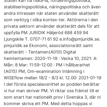
Staten kan ha fiska-la, fördelningspolitiska,
stabiliseringspolitiska, näringspolitiska och även
andra intressen när staten använder skatterätt
som verktyg i olika kontex-ter. Aktörerna i den
privata sektorn använder skatterätt dels för att
uppfylla PM JURIDIK Häljeröd 688 459 94
Ljungskile T. 0707-71 61 92 e.info@pmjuridik.se.
pmjuridik.se Ekonomi, associationsrätt samt
skatterätt - Tentamen(A010) Digital
hemtentamen: 2020-11-19 : Vecka 10, 2021: A:
Mån: 8 Mar: 11:59-12:00 : PM i hållbararhet
(A015) PM, Om-examination Inlämning i
WISEflow mellan 18/2 - 8/3 kl. 12.00: 2021-01-19
I det första specialavsnittet av podden berättar
vi hur man skriver PM. Vi riktar oss främst till er
som snart har nationellt prov i Svenska 3, där ni
kommer skriva ett PM. Med detta hoppas vi